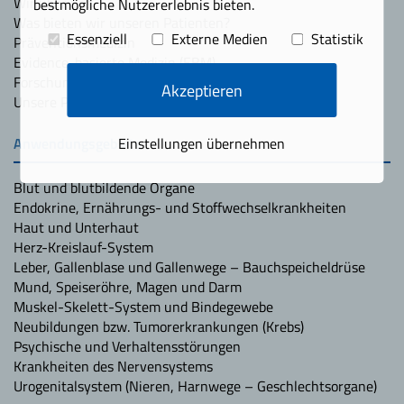
Wir über uns
bestmögliche Nutzererlebnis bieten.
Was bieten wir unseren Patienten?
Essenziell
Externe Medien
Statistik
Präventionsmedizin
Evidence-basierte Medizin (EBM)
Forschung & Innovation
Akzeptieren
Unsere Partner
Anwendungsgebiete
Einstellungen übernehmen
Blut und blutbildende Organe
Endokrine, Ernährungs- und Stoffwechselkrankheiten
Haut und Unterhaut
Herz-Kreislauf-System
Leber, Gallenblase und Gallenwege – Bauchspeicheldrüse
Mund, Speiseröhre, Magen und Darm
Muskel-Skelett-System und Bindegewebe
Neubildungen bzw. Tumorerkrankungen (Krebs)
Psychische und Verhaltensstörungen
Krankheiten des Nervensystems
Urogenitalsystem (Nieren, Harnwege – Geschlechtsorgane)