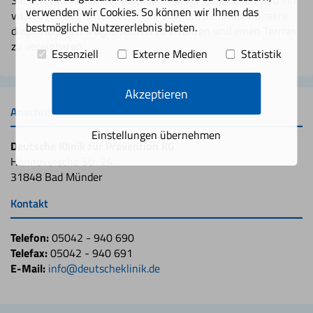
verwenden wir Cookies. So können wir Ihnen das
vitales Leben.
Kontaktieren Sie uns
, um mehr über unsere
bestmögliche Nutzererlebnis bieten.
diagnostischen Möglichkeiten zu erfahren und einen Termin
zu vereinbaren.
Essenziell
Externe Medien
Statistik
Akzeptieren
Anschrift
Einstellungen übernehmen
Deutsche Klinik für Prävention KG
Hannoversche Str. 24
31848 Bad Münder
Kontakt
Telefon:
05042 - 940 690
Telefax:
05042 - 940 691
E-Mail:
info@deutscheklinik.de