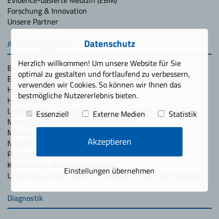
Forschung & Innovation
Unsere Partner
Datenschutz
Anwendungsgebiete
Herzlich willkommen! Um unsere Website für Sie
Blut und blutbildende Organe
optimal zu gestalten und fortlaufend zu verbessern,
Endokrine, Ernährungs- und Stoffwechselkrankheiten
verwenden wir Cookies. So können wir Ihnen das
Haut und Unterhaut
bestmögliche Nutzererlebnis bieten.
Herz-Kreislauf-System
Leber, Gallenblase und Gallenwege – Bauchspeicheldrüse
Essenziell
Externe Medien
Statistik
Mund, Speiseröhre, Magen und Darm
Muskel-Skelett-System und Bindegewebe
Akzeptieren
Neubildungen bzw. Tumorerkrankungen (Krebs)
Psychische und Verhaltensstörungen
Krankheiten des Nervensystems
Einstellungen übernehmen
Urogenitalsystem (Nieren, Harnwege – Geschlechtsorgane)
Diagnostik