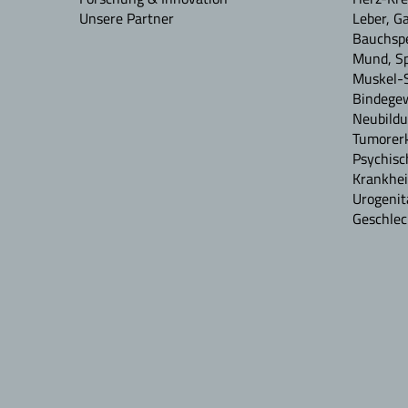
Unsere Partner
Leber, G
Bauchspe
Mund, S
Muskel-
Bindege
Neubildu
Tumorerk
Psychisc
Krankhei
Urogenit
Geschlec