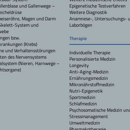
allenblase und Gallenwege –
Epigenetische Testverfahren
icheldrüse
Weitere Diagnostik
peiseröhre, Magen und Darm
Anamnese-, Untersuchungs- 
Skelett-System und
Laborbögen
webe
ngen bzw.
Therapie
rankungen (Krebs)
he und Verhaltensstörungen
Individuelle Therapie
ten des Nervensystems
Personalisierte Medizin
alsystem (Nieren, Harnwege –
Longevity
htsorgane)
Anti-Aging-Medizin
Ernährungsmedizin
Mikronährstoffmedizin
Nutri-Epigenetik
Sportmedizin
Schlafmedizin
Psychosomatische Medizin un
Stressmanagement
Umweltmedizin
Pharmakotherapie