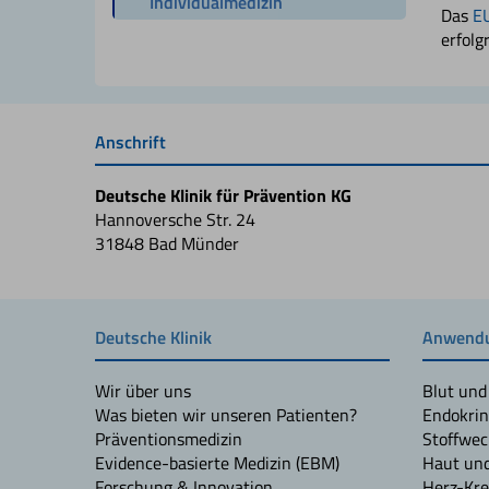
Individualmedizin
Das
EU
erfolg
Anschrift
Deutsche Klinik für Prävention KG
Hannoversche Str. 24
31848 Bad Münder
Deutsche Klinik
Anwendu
Wir über uns
Blut und
Was bieten wir unseren Patienten?
Endokrin
Präventionsmedizin
Stoffwec
Evidence-basierte Medizin (EBM)
Haut un
Forschung & Innovation
Herz-Kre