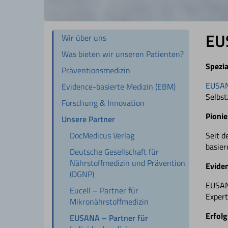
EUS
Wir über uns
Was bieten wir unseren Patienten?
Spezia
Präventionsmedizin
EUSA
Evidence-basierte Medizin (EBM)
Selbst
Forschung & Innovation
Pionie
Unsere Partner
DocMedicus Verlag
Seit d
basier
Deutsche Gesellschaft für
Nährstoffmedizin und Prävention
Evide
(DGNP)
EUSANA
Eucell – Partner für
Exper
Mikronährstoffmedizin
Erfolg
EUSANA – Partner für