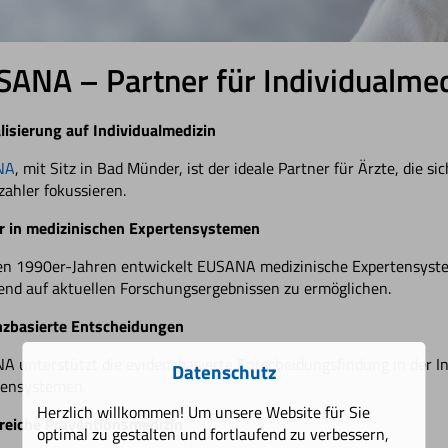
ANA – Partner für Individualmed
lisierung auf Individualmedizin
NA
, mit Sitz in Bad Münder, ist der ideale Partner für Ärzte, die s
zahler fokussieren.
r in medizinischen Expertensystemen
en 1990er-Jahren entwickelt EUSANA medizinische Expertensyste
end auf aktuellen Forschungsergebnissen zu ermöglichen.
nzbasierte Entscheidungen
 unterstützt die evidenzbasierte Entscheidungsfindung in der In
Datenschutz
tensystemen.
Herzlich willkommen! Um unsere Website für Sie
reiche Präventionsmedizin
optimal zu gestalten und fortlaufend zu verbessern,