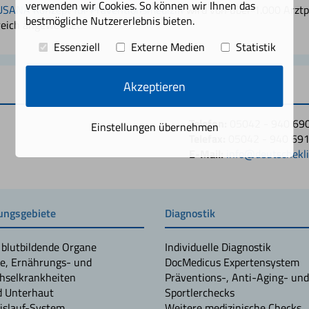
verwenden wir Cookies. So können wir Ihnen das
SANA Konzept für Präventionsmedizin
wird von über 1.000 Arztp
bestmögliche Nutzererlebnis bieten.
reich angewendet.
Essenziell
Externe Medien
Statistik
Akzeptieren
Kontakt
Telefon:
05042 - 940 69
Einstellungen übernehmen
Telefax:
05042 - 940 69
E-Mail:
info@deutschekli
ngsgebiete
Diagnostik
 blutbildende Organe
Individuelle Diagnostik
e, Ernährungs- und
DocMedicus Expertensystem
hselkrankheiten
Präventions-, Anti-Aging- und
d Unterhaut
Sportlerchecks
islauf-System
Weitere medizinische Checks