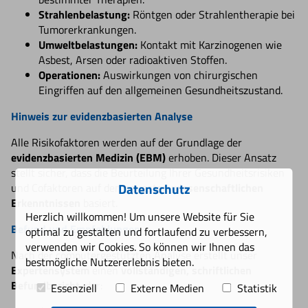
Strahlenbelastung:
Röntgen oder Strahlentherapie bei
Tumorerkrankungen.
Umweltbelastungen:
Kontakt mit Karzinogenen wie
Asbest, Arsen oder radioaktiven Stoffen.
Operationen:
Auswirkungen von chirurgischen
Eingriffen auf den allgemeinen Gesundheitszustand.
Hinweis zur evidenzbasierten Analyse
Alle Risikofaktoren werden auf der Grundlage der
evidenzbasierten Medizin (EBM)
erhoben. Dieser Ansatz
stellt sicher, dass die Beurteilung Ihrer Gesundheitsrisiken
Datenschutz
und Cofaktoren auf den
neuesten wissenschaftlichen
Erkenntnissen
basiert.
Herzlich willkommen! Um unsere Website für Sie
Befund und Empfehlungen
optimal zu gestalten und fortlaufend zu verbessern,
verwenden wir Cookies. So können wir Ihnen das
Nach der computergestützten Analyse erstellt unser
bestmögliche Nutzererlebnis bieten.
Expertensystem
einen
vollständigen, schriftlichen
Befundbericht
, der:
Essenziell
Externe Medien
Statistik