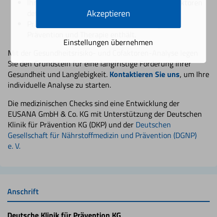
Ihre individuellen Gesundheitsrisiken und Cofaktoren
Akzeptieren
detailliert auswertet.
Präzise und evidenzbasierte Empfehlungen für
Prävention und Therapie enthält.
Einstellungen übernehmen
Mit der Gesundheitsrisiko- und Cofaktoren-Analyse legen
Sie den Grundstein für eine langfristige Förderung Ihrer
Gesundheit und Langlebigkeit.
Kontaktieren Sie uns
, um Ihre
individuelle Analyse zu starten.
Die medizinischen Checks sind eine Entwicklung der
EUSANA GmbH & Co. KG mit Unterstützung der Deutschen
Klinik für Prävention KG (DKP) und der
Deutschen
Gesellschaft für Nährstoffmedizin und Prävention (DGNP)
e. V.
Anschrift
Deutsche Klinik für Prävention KG