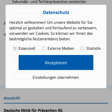
Sekundär- und Tertiärprävention existenter
Erkrankungen
Datenschutz
Präventive Labordiagnostik
Präventive Medizingerätediagnostik
Herzlich willkommen! Um unsere Website für Sie
Fachkreise
optimal zu gestalten und fortlaufend zu verbessern,
Fachkreise
verwenden wir Cookies. So können wir Ihnen das
Kontakt
bestmögliche Nutzererlebnis bieten.
Kostenfreies Informationsgespräch
Kontaktanfrage
Essenziell
Externe Medien
Statistik
Terminanfrage
Rückruf-Service
So finden Sie uns
Akzeptieren
Wegbeschreibung
Gesundheit & Medizin
Einstellungen übernehmen
Anmeldung Newsletter
Anschrift
Deutsche Klinik für Prävention KG