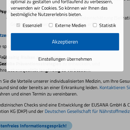
optimal zu gestalten und fortlaufend zu verbessern,
(Vitalstoffen).
verwenden wir Cookies. So können wir Ihnen das
Psychometrische Tests
bestmögliche Nutzererlebnis bieten.
14 evaluierte Testverfahren zur Selbsteinschätzung (Selfrati
Gesundheitsrisiken und Erkrankungen erfassen.
Essenziell
Externe Medien
Statistik
tzen
Akzeptieren
 spezialisierten Checks unterstützen Sie dabei:
Frühzeitig Risiken zu erkennen
,
Einstellungen übernehmen
Gezielte Präventionsstrategien
zu entwickeln, und
Ihre
Lebensqualität langfristig zu verbessern
.
 Sie die Vorteile unserer individualisierten Medizin, um Ihre Ges
sund sind oder bereits an einer Erkrankung leiden.
Kontaktieren S
ahren und einen Termin zu vereinbaren.
dizinischen Checks sind eine Entwicklung der EUSANA GmbH & Co
tion KG (DKP) und der
Deutschen Gesellschaft für Nährstoffmediz
tenfreies Informationsgespräch!