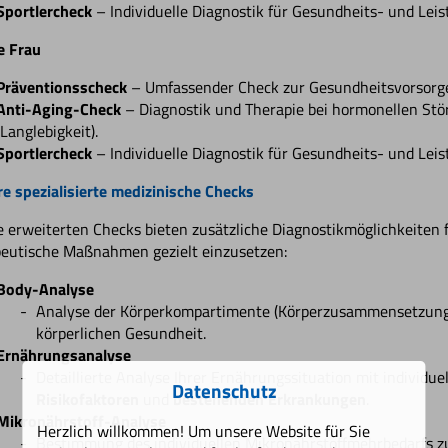
Sportlercheck
– Individuelle Diagnostik für Gesundheits- und Leis
e Frau
Präventionsscheck
– Umfassender Check zur Gesundheitsvorsorg
Anti-Aging-Check
– Diagnostik und Therapie bei hormonellen Stö
(Langlebigkeit).
Sportlercheck
– Individuelle Diagnostik für Gesundheits- und Leis
e spezialisierte medizinische Checks
 erweiterten Checks bieten zusätzliche Diagnostikmöglichkeiten 
eutische Maßnahmen gezielt einzusetzen:
Body-Analyse
Analyse der Körperkompartimente (Körperzusammensetzung)
körperlichen Gesundheit.
Ernährungsanalyse
Detaillierte Analyse Ihrer Ernährungssituation mit individ
Datenschutz
Risikofaktoren
und
bestehenden Erkrankungen
.
Mikronährstoff-Analyse
Herzlich willkommen! Um unsere Website für Sie
Bestimmung des individuellen Mikronährstoffmehrbedarfs zu