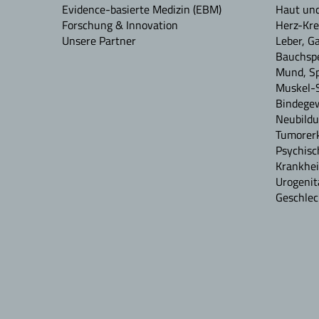
Evidence-basierte Medizin (EBM)
Haut un
Forschung & Innovation
Herz-Kre
Unsere Partner
Leber, G
Bauchspe
Mund, S
Muskel-
Bindege
Neubildu
Tumorerk
Psychisc
Krankhei
Urogenit
Geschlec