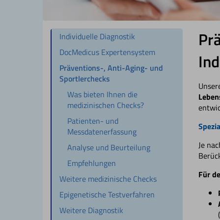
Prä
Individuelle Diagnostik
DocMedicus Expertensystem
Ind
Präventions-, Anti-Aging- und
Sportlerchecks
Unsere
Was bieten Ihnen die
Lebens
medizinischen Checks?
entwic
Patienten- und
Spezia
Messdatenerfassung
Je nac
Analyse und Beurteilung
Berüc
Empfehlungen
Für d
Weitere medizinische Checks
Epigenetische Testverfahren
Weitere Diagnostik