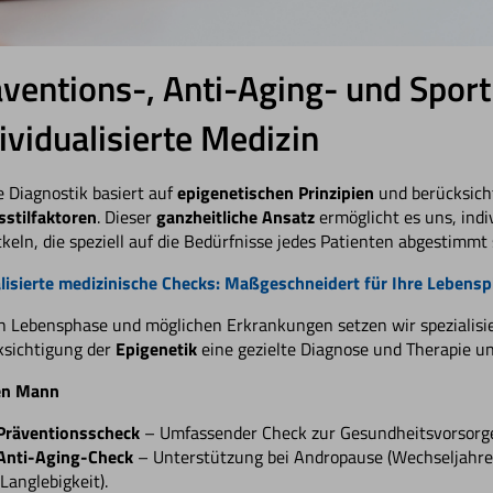
ventions-, Anti-Aging- und Sport
ividualisierte Medizin
 Diagnostik basiert auf
epigenetischen Prinzipien
und berücksich
stilfaktoren
. Dieser
ganzheitliche Ansatz
ermöglicht es uns, indi
keln, die speziell auf die Bedürfnisse jedes Patienten abgestimmt 
lisierte medizinische Checks: Maßgeschneidert für Ihre Lebens
h Lebensphase und möglichen Erkrankungen setzen wir spezialisi
ksichtigung der
Epigenetik
eine gezielte Diagnose und Therapie un
en Mann
Präventionsscheck
– Umfassender Check zur Gesundheitsvorsorg
Anti-Aging-Check
– Unterstützung bei Andropause (Wechseljahre
(Langlebigkeit).