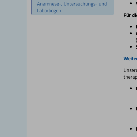
Anamnese-, Untersuchungs- und
Laborbögen
Für di
Weiter
Unsere
therap