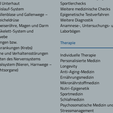
d Unterhaut
Sportlerchecks
islauf-System
Weitere medizinische Checks
allenblase und Gallenwege –
Epigenetische Testverfahren
icheldrüse
Weitere Diagnostik
peiseröhre, Magen und Darm
Anamnese-, Untersuchungs- 
Skelett-System und
Laborbögen
webe
ngen bzw.
Therapie
rankungen (Krebs)
he und Verhaltensstörungen
Individuelle Therapie
ten des Nervensystems
Personalisierte Medizin
alsystem (Nieren, Harnwege –
Longevity
htsorgane)
Anti-Aging-Medizin
Ernährungsmedizin
Mikronährstoffmedizin
Nutri-Epigenetik
Sportmedizin
Schlafmedizin
Psychosomatische Medizin un
Stressmanagement