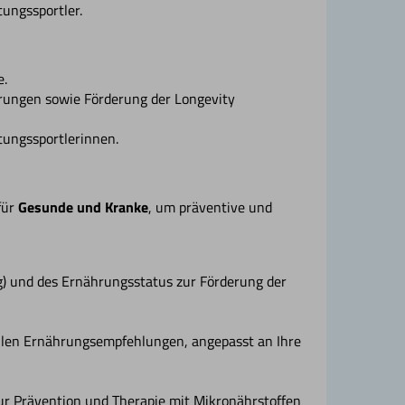
tungssportler.
e.
rungen sowie Förderung der Longevity
tungssportlerinnen.
für
Gesunde und Kranke
, um präventive und
 und des Ernährungsstatus zur Förderung der
uellen Ernährungsempfehlungen, angepasst an Ihre
r Prävention und Therapie mit Mikronährstoffen