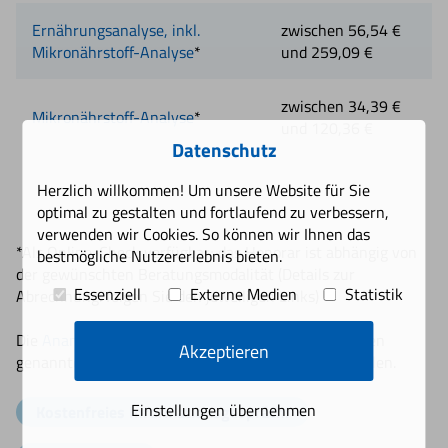
Ernährungsanalyse, inkl.
zwischen 56,54 €
Mikronährstoff-Analyse
*
und 259,09 €
zwischen 34,39 €
Mikronährstoff-Analyse
*
und 120,36 €
Datenschutz
Herzlich willkommen! Um unsere Website für Sie
optimal zu gestalten und fortlaufend zu verbessern,
verwenden wir Cookies. So können wir Ihnen das
*Als Online-Check verfügbar; das Honorar ist abhängig von
bestmögliche Nutzererlebnis bieten.
der gewünschten Beratungsmodalität (Details zur
Essenziell
Externe Medien
Statistik
Abrechnung: folgen Sie den jeweiligen Links)
Die
Anamnese- und Untersuchungsbögen
für die oben
Akzeptieren
genannten Checks können Sie bequem online ausfüllen.
Einstellungen übernehmen
Kostenfreies Informationsgespräch!