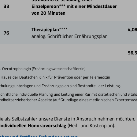
33
Einzelperson*** mit einer Mindestdauer
von 20 Minuten
Therapieplan
****
4,0
76
analog: Schriftlicher Ernährungsplan
56,
l. Oecotrophologin (Ernährungswissenschaftler/in)
m Hause der Deutschen Klinik für Prävention oder per Telemedizin
Schulungsunterlagen und Ernährungsplan sind Bestandteil der Leistung.
Schriftliche individuelle Planung und Leitung einer Kur mit diätetischen und v
ndheitserzieherischer Aspekte (auf Grundlage eines medizinischen Expertensys
Sie als Selbstzahler unsere Dienste in Anspruch nehmen möchten,
individuellen Honorarvorschlag
(Heil- und Kostenplan).
labor und ärztliche Befundbewertung