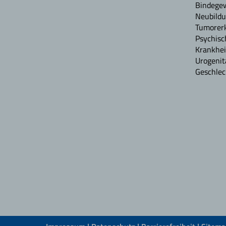
Bindege
Neubildu
Tumorerk
Psychisc
Krankhei
Urogenit
Geschlec