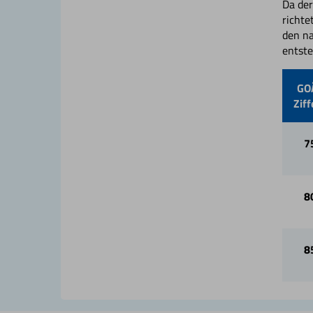
Da der
richt
den na
entste
GO
Ziff
7
8
8