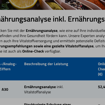
ährungsanalyse inkl. Ernährung
ken Sie mit der
Ernährungsanalyse
, wie eine auf Ihre individue
finden und Ihre Gesundheit fördern kann. Unsere Experten analy
n auch Ihre Vitalstoffversorgung und ermitteln potenzielle Defizi
ungsempfehlungen sowie eine gezielte Vitalstoffanalyse
, um I
e ist auch als
Online-Check
verfügbar.
-/Analog-
Beschreibung der Leistung
Onli
Ziffern
Che
(€)
Ernährungsanalyse
inkl.
52,
A30
Vitalstoffanalyse
Strukturierte Schulung einer
–