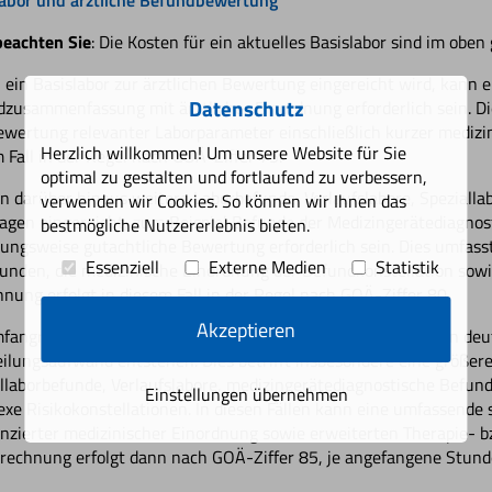
beachten Sie
: Die Kosten für ein aktuelles Basislabor sind im obe
 ein Basislabor zur ärztlichen Bewertung eingereicht wird, kann ei
Datenschutz
zusammenfassung mit ärztlicher Einordnung erforderlich sein. D
wertung relevanter Laborparameter einschließlich kurzer medizin
Herzlich willkommen! Um unsere Website für Sie
 Fall in der Regel nach GOÄ-Ziffer 75.
optimal zu gestalten und fortlaufend zu verbessern,
 darüber hinaus weitere Laborbefunde, Verlaufslabore, Spezialla
verwenden wir Cookies. So können wir Ihnen das
agen eingereicht, zum Beispiel Befunde der Medizingerätediagnos
bestmögliche Nutzererlebnis bieten.
ungsweise gutachtliche Bewertung erforderlich sein. Dies umfa
Essenziell
Externe Medien
Statistik
unden, die medizinische Einordnung der Befundkonstellation sowi
nung erfolgt in diesem Fall in der Regel nach GOÄ-Ziffer 80.
Akzeptieren
fangreichen oder komplexen Befundkonstellationen kann ein deut
ilungsaufwand entstehen. Dies betrifft insbesondere eine größer
llaborbefunde, Verlaufslabore, medizingerätediagnostische Befun
Einstellungen übernehmen
xe Risikokonstellationen. In diesen Fällen kann eine umfassende 
enzierter medizinischer Einordnung sowie erweiterten Therapie- 
rechnung erfolgt dann nach GOÄ-Ziffer 85, je angefangene Stunde