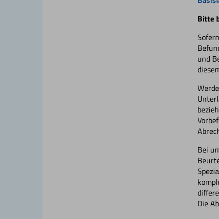
Bitte 
Sofern
Befund
und Be
diesem
Werden
Unterl
bezieh
Vorbef
Abrech
Bei um
Beurte
Spezia
komple
differ
Die Ab