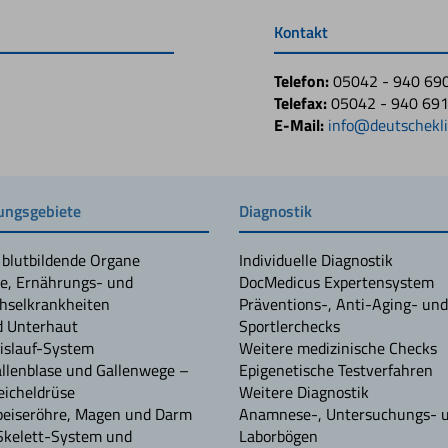
Kontakt
Telefon:
05042 - 940 69
Telefax:
05042 - 940 69
E-Mail:
info@deutschekli
ngsgebiete
Diagnostik
 blutbildende Organe
Individuelle Diagnostik
e, Ernährungs- und
DocMedicus Expertensystem
hselkrankheiten
Präventions-, Anti-Aging- und
d Unterhaut
Sportlerchecks
islauf-System
Weitere medizinische Checks
allenblase und Gallenwege –
Epigenetische Testverfahren
icheldrüse
Weitere Diagnostik
peiseröhre, Magen und Darm
Anamnese-, Untersuchungs- 
Skelett-System und
Laborbögen