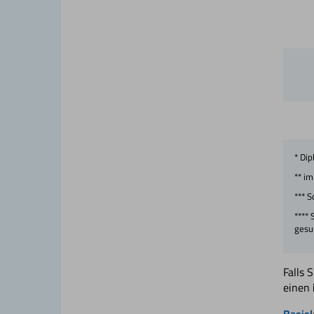
* Dip
** i
*** 
**** 
gesu
Falls 
einen
Basis