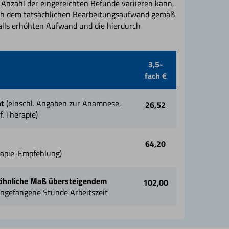
Anzahl der eingereichten Befunde variieren kann,
ch dem tatsächlichen Bearbeitungsaufwand gemäß
lls erhöhten Aufwand und die hierdurch
3,5-
fach €
ht
(einschl. Angaben zur Anamnese,
26,52
. Therapie)
64,20
rapie-Empfehlung)
wöhnliche Maß übersteigendem
102,00
 angefangene Stunde Arbeitszeit