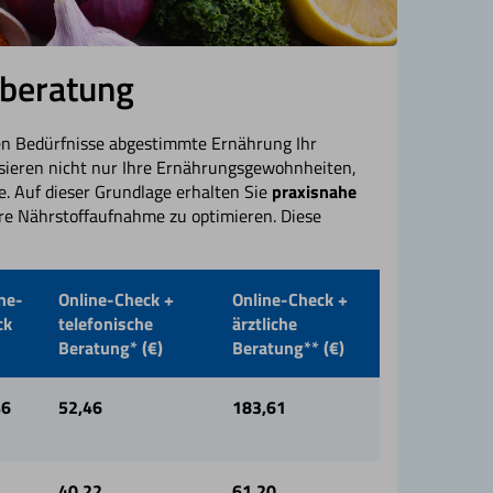
sberatung
llen Bedürfnisse abgestimmte Ernährung Ihr
sieren nicht nur Ihre Ernährungsgewohnheiten,
te. Auf dieser Grundlage erhalten Sie
praxisnahe
hre Nährstoffaufnahme zu optimieren. Diese
ne-
Online-Check +
Online-Check +
ck
telefonische
ärztliche
Beratung* (€)
Beratung** (€)
46
52,46
183,61
40,22
61,20