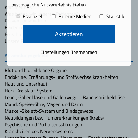
bestmögliche Nutzererlebnis bieten.
Wir über uns
Was bieten wir unseren Patienten?
Essenziell
Externe Medien
Statistik
Präventionsmedizin
Evidence-basierte Medizin (EBM)
Akzeptieren
Forschung & Innovation
Unsere Partner
Einstellungen übernehmen
Anwendungsgebiete
Blut und blutbildende Organe
Endokrine, Ernährungs- und Stoffwechselkrankheiten
Haut und Unterhaut
Herz-Kreislauf-System
Leber, Gallenblase und Gallenwege – Bauchspeicheldrüse
Mund, Speiseröhre, Magen und Darm
Muskel-Skelett-System und Bindegewebe
Neubildungen bzw. Tumorerkrankungen (Krebs)
Psychische und Verhaltensstörungen
Krankheiten des Nervensystems
Urogenitalsystem (Nieren, Harnwege – Geschlechtsorgane)