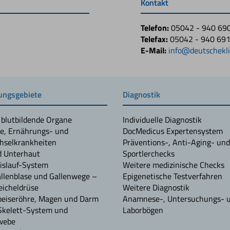
Kontakt
Telefon:
05042 - 940 69
Telefax:
05042 - 940 69
E-Mail:
info@deutschekli
ngsgebiete
Diagnostik
 blutbildende Organe
Individuelle Diagnostik
e, Ernährungs- und
DocMedicus Expertensystem
hselkrankheiten
Präventions-, Anti-Aging- und
d Unterhaut
Sportlerchecks
islauf-System
Weitere medizinische Checks
allenblase und Gallenwege –
Epigenetische Testverfahren
icheldrüse
Weitere Diagnostik
peiseröhre, Magen und Darm
Anamnese-, Untersuchungs- 
Skelett-System und
Laborbögen
webe