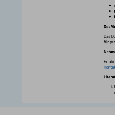
DocMed
Das Do
für pr
Nehme
Erfahr
Kontak
Litera