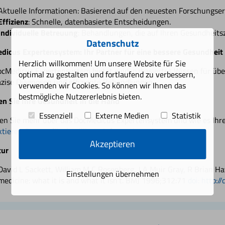
Aktuelle Informationen: Basierend auf den neuesten Forschungser
Effizienz
: Schnelle, datenbasierte Entscheidungen.
Individuelle Betreuung
: Behandlungen, die auf Ihren Gesundheits
Datenschutz
icus Expertensystem: Ihr Partner für eine bessere Gesundheit
Herzlich willkommen! Um unsere Website für Sie
cMedicus Expertensystem bietet evidenzbasiertes Wissen für über
optimal zu gestalten und fortlaufend zu verbessern,
äzise Diagnosen und effiziente Behandlungen.
verwenden wir Cookies. So können wir Ihnen das
bestmögliche Nutzererlebnis bieten.
n Sie Ihre Gesundheit in die Hand
Essenziell
Externe Medien
Statistik
en Sie mehr über das DocMedicus Expertensystem und wie es Ihre
tieren Sie uns
für detaillierte Informationen!
Akzeptieren
tur
David L Sackett, William M C Rosenberg, J A Muir Gray, R Brian H
Einstellungen übernehmen
medicine: what it is and what it isn't. BMJ 1996;312:71
doi: http: