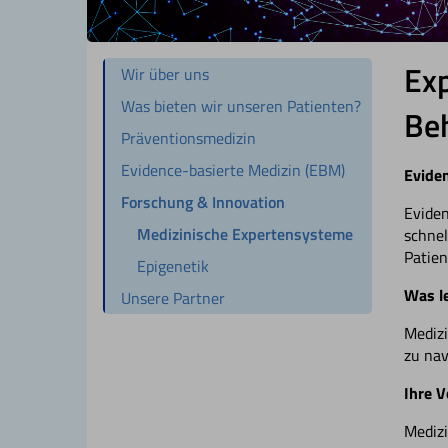
Exp
Wir über uns
Was bieten wir unseren Patienten?
Beh
Präventionsmedizin
Evidence-basierte Medizin (EBM)
Eviden
Forschung & Innovation
Eviden
Medizinische Expertensysteme
schnel
Patien
Epigenetik
Was l
Unsere Partner
Medizi
zu nav
Ihre V
Medizi