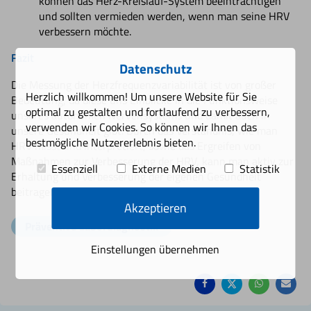
können das Herz-Kreislauf-System beeinträchtigen
und sollten vermieden werden, wenn man seine HRV
verbessern möchte.
Fazit
Datenschutz
Die Messung der Herzfrequenzvariabilität ist von großer
Herzlich willkommen! Um unsere Website für Sie
Bedeutung, da diese uns Einblicke in die Funktionsweise
optimal zu gestalten und fortlaufend zu verbessern,
unseres autonomen Nervensystems und damit auch in
verwenden wir Cookies. So können wir Ihnen das
unsere Gesundheit gibt. Durch das Verständnis, wie man
bestmögliche Nutzererlebnis bieten.
HRV misst und interpretiert, sowie das Ergreifen von
Maßnahmen zur Verbesserung der HRV, kann man aktiv zur
Essenziell
Externe Medien
Statistik
Erhaltung und Verbesserung der eigenen Gesundheit
beitragen.
Akzeptieren
Präventive Labordiagnostik
Auf
Auf
Auf
Pe
Einstellungen übernehmen
Facebook
Twitter
Whatsa
Ma
teilen
teilen
teilen
em