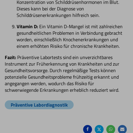
Konzentration von Schilddrüsenhormonen im Blut.
Dieses kann bei der Diagnose von
Schilddrüsenerkrankungen hilfreich sein.
Vitamin D:
Ein Vitamin D-Mangel ist mit zahlreichen
gesundheitlichen Problemen in Verbindung gebracht
worden, einschließlich Knochenerkrankungen und
einem erhöhten Risiko für chronische Krankheiten.
Fazit:
Präventive Labortests sind ein unverzichtbares
Instrument zur Früherkennung von Krankheiten und zur
Gesundheitsvorsorge. Durch regelmäßige Tests können
potenzielle Gesundheitsprobleme frühzeitig erkannt und
angegangen werden, wodurch das Risiko für
schwerwiegende Erkrankungen erheblich reduziert wird.
Präventive Labordiagnostik
Auf
Auf
Auf
Pe
Facebook
Twitter
Whatsa
Ma
teilen
teilen
teilen
em