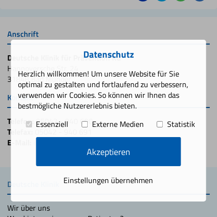
Anschrift
Datenschutz
Deutsche Klinik für Prävention KG
Hannoversche Str. 24
Herzlich willkommen! Um unsere Website für Sie
31848 Bad Münder
optimal zu gestalten und fortlaufend zu verbessern,
verwenden wir Cookies. So können wir Ihnen das
Kontakt
bestmögliche Nutzererlebnis bieten.
Telefon:
05042 - 940 690
Essenziell
Externe Medien
Statistik
Telefax:
05042 - 940 691
E-Mail:
info@deutscheklinik.de
Akzeptieren
Einstellungen übernehmen
Deutsche Klinik
Wir über uns