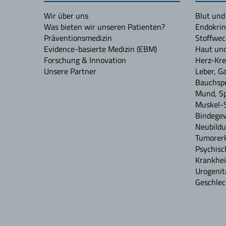
Wir über uns
Blut und
Was bieten wir unseren Patienten?
Endokrin
Präventionsmedizin
Stoffwec
Evidence-basierte Medizin (EBM)
Haut un
Forschung & Innovation
Herz-Kre
Unsere Partner
Leber, G
Bauchspe
Mund, S
Muskel-
Bindege
Neubildu
Tumorerk
Psychisc
Krankhei
Urogenit
Geschlec