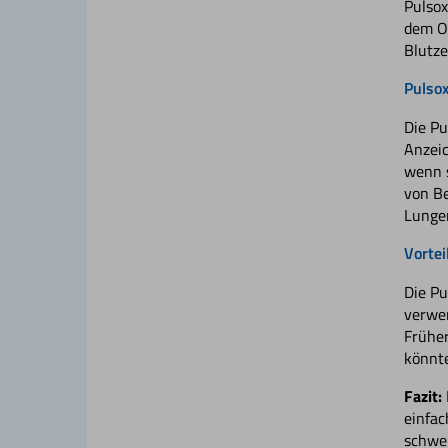
Pulsox
dem Oh
Blutze
Pulsox
Die Pu
Anzeic
wenn s
von Be
Lunge
Vortei
Die Pu
verwen
Früher
könnt
Fazit:
einfac
schwe