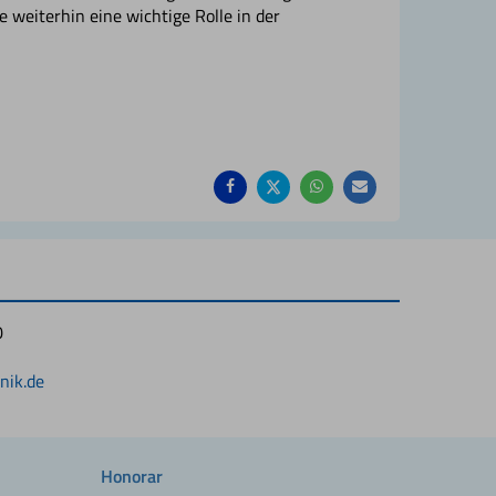
 weiterhin eine wichtige Rolle in der
Auf
Auf
Auf
Per
Facebook
Twitter
Whatsapp
Mail
teilen
teilen
teilen
empfehlen
0
1
nik.de
Honorar