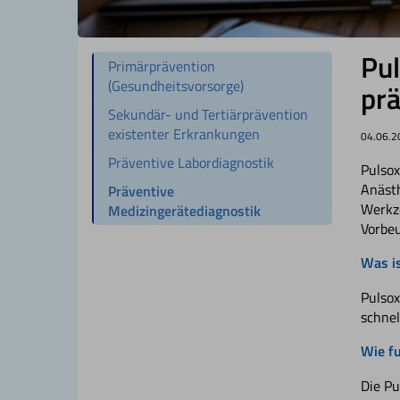
Pul
Primärprävention
(Gesundheitsvorsorge)
prä
Sekundär- und Tertiärprävention
existenter Erkrankungen
04.06.
Präventive Labordiagnostik
Pulsox
Anästh
Präventive
Werkze
Medizingerätediagnostik
Vorbeu
Was is
Pulsox
schnel
Wie fu
Die Pu