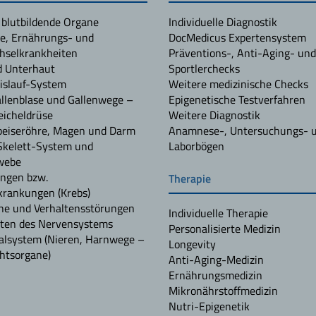
 blutbildende Organe
Individuelle Diagnostik
e, Ernährungs- und
DocMedicus Expertensystem
hselkrankheiten
Präventions-, Anti-Aging- und
d Unterhaut
Sportlerchecks
islauf-System
Weitere medizinische Checks
allenblase und Gallenwege –
Epigenetische Testverfahren
icheldrüse
Weitere Diagnostik
peiseröhre, Magen und Darm
Anamnese-, Untersuchungs- 
Skelett-System und
Laborbögen
webe
ngen bzw.
Therapie
rankungen (Krebs)
he und Verhaltensstörungen
Individuelle Therapie
ten des Nervensystems
Personalisierte Medizin
alsystem (Nieren, Harnwege –
Longevity
htsorgane)
Anti-Aging-Medizin
Ernährungsmedizin
Mikronährstoffmedizin
Nutri-Epigenetik