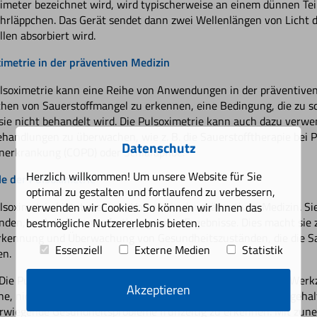
imeter bezeichnet wird, wird typischerweise an einem dünnen Teil
rläppchen. Das Gerät sendet dann zwei Wellenlängen von Licht du
llen absorbiert wird.
imetrie in der präventiven Medizin
lsoximetrie kann eine Reihe von Anwendungen in der präventiven 
hen von Sauerstoffmangel zu erkennen, eine Bedingung, die zu 
ie nicht behandelt wird. Die Pulsoximetrie kann auch dazu verwe
handlungen zu überwachen, wie z. B. die Sauerstofftherapie bei P
Datenschutz
nerkrankung (COPD) oder Schlafapnoe.
Herzlich willkommen! Um unsere Website für Sie
le der Pulsoximetrie
optimal zu gestalten und fortlaufend zu verbessern,
lsoximetrie bietet mehrere Vorteile in der präventiven Medizin. Sie
verwenden wir Cookies. So können wir Ihnen das
den, und sie liefert sofortige, genaue Ergebnisse. Dies macht sie
bestmögliche Nutzererlebnis bieten.
kennung und Überwachung von Gesundheitszuständen, die die Sau
Essenziell
Externe Medien
Statistik
en.
Die Pulsoximetrie ist ein kraftvolles, jedoch oft übersehenes Werk
Akzeptieren
he, nicht-invasive Methode zur Überwachung des Sauerstoffgehalt
rwiegende Gesundheitsprobleme frühzeitig zu erkennen. Mit zu