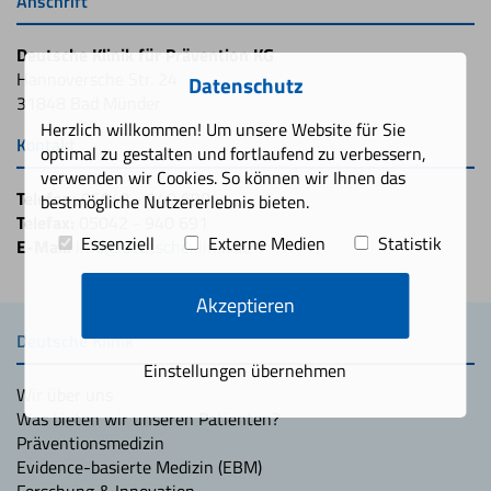
Anschrift
Deutsche Klinik für Prävention KG
Hannoversche Str. 24
Datenschutz
31848 Bad Münder
Herzlich willkommen! Um unsere Website für Sie
Kontakt
optimal zu gestalten und fortlaufend zu verbessern,
verwenden wir Cookies. So können wir Ihnen das
Telefon:
05042 - 940 690
bestmögliche Nutzererlebnis bieten.
Telefax:
05042 - 940 691
Essenziell
Externe Medien
Statistik
E-Mail:
info@deutscheklinik.de
Akzeptieren
Deutsche Klinik
Einstellungen übernehmen
Wir über uns
Was bieten wir unseren Patienten?
Präventionsmedizin
Evidence-basierte Medizin (EBM)
Forschung & Innovation