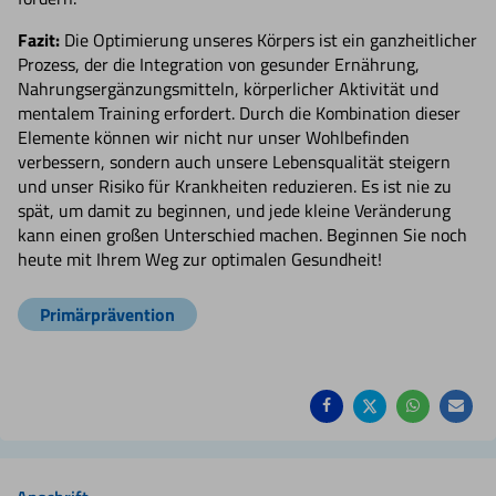
Fazit:
Die Optimierung unseres Körpers ist ein ganzheitlicher
Prozess, der die Integration von gesunder Ernährung,
Nahrungsergänzungsmitteln, körperlicher Aktivität und
mentalem Training erfordert. Durch die Kombination dieser
Elemente können wir nicht nur unser Wohlbefinden
verbessern, sondern auch unsere Lebensqualität steigern
und unser Risiko für Krankheiten reduzieren. Es ist nie zu
spät, um damit zu beginnen, und jede kleine Veränderung
kann einen großen Unterschied machen. Beginnen Sie noch
heute mit Ihrem Weg zur optimalen Gesundheit!
Primärprävention
Auf
Auf
Auf
Pe
Facebook
Twitter
Whatsa
Ma
teilen
teilen
teilen
em