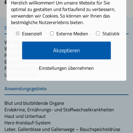
E-Mail:
info@deutscheklinik.de
Herzlich willkommen! Um unsere Website für Sie
optimal zu gestalten und fortlaufend zu verbessern,
verwenden wir Cookies. So können wir Ihnen das
bestmögliche Nutzererlebnis bieten.
Deutsche Klinik
Essenziell
Externe Medien
Statistik
Wir über uns
Was bieten wir unseren Patienten?
Akzeptieren
Präventionsmedizin
Evidence-basierte Medizin (EBM)
Einstellungen übernehmen
Forschung & Innovation
Unsere Partner
Anwendungsgebiete
Blut und blutbildende Organe
Endokrine, Ernährungs- und Stoffwechselkrankheiten
Haut und Unterhaut
Herz-Kreislauf-System
Leber, Gallenblase und Gallenwege – Bauchspeicheldrüse