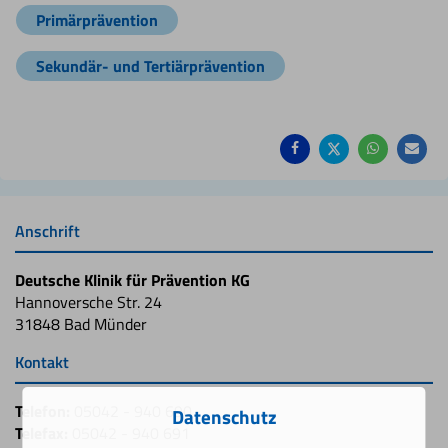
Primärprävention
Sekundär- und Tertiärprävention
Auf
Auf
Auf
Pe
Facebook
Twitter
Whatsa
Ma
teilen
teilen
teilen
em
Anschrift
Deutsche Klinik für Prävention KG
Hannoversche Str. 24
31848 Bad Münder
Kontakt
Telefon:
05042 - 940 690
Datenschutz
Telefax:
05042 - 940 691