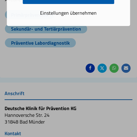
Einstellungen übernehmen
Primärprävention
Sekundär- und Tertiärprävention
Präventive Labordiagnostik
Auf
Auf
Auf
Pe
Facebook
Twitter
Whatsa
Ma
teilen
teilen
teilen
em
Anschrift
Deutsche Klinik für Prävention KG
Hannoversche Str. 24
31848 Bad Münder
Kontakt