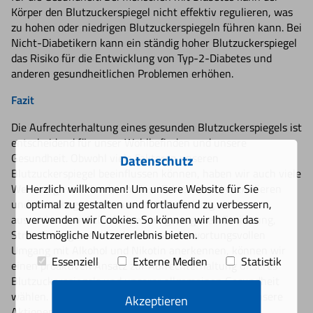
Körper den Blutzuckerspiegel nicht effektiv regulieren, was
zu hohen oder niedrigen Blutzuckerspiegeln führen kann. Bei
Nicht-Diabetikern kann ein ständig hoher Blutzuckerspiegel
das Risiko für die Entwicklung von Typ-2-Diabetes und
anderen gesundheitlichen Problemen erhöhen.
Fazit
Die Aufrechterhaltung eines gesunden Blutzuckerspiegels ist
entscheidend für unser Wohlbefinden und unsere
Gesundheit. Obwohl viele Faktoren unseren
Datenschutz
Blutzuckerspiegel beeinflussen können, haben wir auch viele
Herzlich willkommen! Um unsere Website für Sie
Werkzeuge zur Hand, um diese Faktoren zu kontrollieren
optimal zu gestalten und fortlaufend zu verbessern,
und zu managen. Indem wir die Bedeutung von
verwenden wir Cookies. So können wir Ihnen das
ausreichendem Schlaf, einer ausgewogenen Ernährung,
bestmögliche Nutzererlebnis bieten.
Stressmanagement und einem verantwortungsvollen
Umgang mit Alkohol und Nikotin anerkennen, können wir
Essenziell
Externe Medien
Statistik
einen proaktiven Ansatz zur Aufrechterhaltung unseres
Blutzuckerspiegels und unserer allgemeinen Gesundheit
wählen. Letztendlich ist es unser Verständnis und unsere
Akzeptieren
Aktionen, die den Unterschied ausmachen.