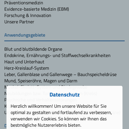
Präventionsmedizin
Evidence-basierte Medizin (EBM)
Forschung & Innovation
Unsere Partner
Anwendungsgebiete
Blut und blutbildende Organe
Endokrine, Ernährungs- und Stoffwechselkrankheiten
Haut und Unterhaut
Herz-Kreislauf-System
Leber, Gallenblase und Gallenwege – Bauchspeicheldrüse
Mund, Speiseröhre, Magen und Darm
Muskel-Skelett-System und Bindegewebe
Neubildungen bzw. Tumorerkrankungen (Krebs)
Datenschutz
Psychische und Verhaltensstörungen
Krankheiten des Nervensystems
Herzlich willkommen! Um unsere Website für Sie
Urogenitalsystem (Nieren, Harnwege – Geschlechtsorgane)
optimal zu gestalten und fortlaufend zu verbessern,
verwenden wir Cookies. So können wir Ihnen das
bestmögliche Nutzererlebnis bieten.
Diagnostik