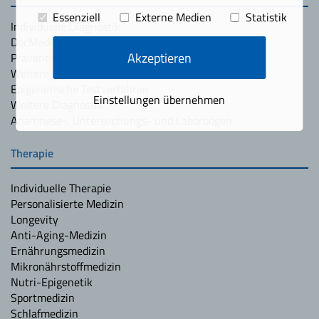
Essenziell
Externe Medien
Statistik
Individuelle Diagnostik
DocMedicus Expertensystem
Akzeptieren
Präventions-, Anti-Aging- und Sportlerchecks
Weitere medizinische Checks
Epigenetische Testverfahren
Einstellungen übernehmen
Weitere Diagnostik
Anamnese-, Untersuchungs- und Laborbögen
Therapie
Individuelle Therapie
Personalisierte Medizin
Longevity
Anti-Aging-Medizin
Ernährungsmedizin
Mikronährstoffmedizin
Nutri-Epigenetik
Sportmedizin
Schlafmedizin