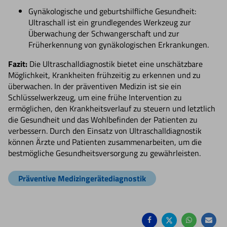
Gynäkologische und geburtshilfliche Gesundheit:
Ultraschall ist ein grundlegendes Werkzeug zur
Überwachung der Schwangerschaft und zur
Früherkennung von gynäkologischen Erkrankungen.
Fazit:
Die Ultraschalldiagnostik bietet eine unschätzbare
Möglichkeit, Krankheiten frühzeitig zu erkennen und zu
überwachen. In der präventiven Medizin ist sie ein
Schlüsselwerkzeug, um eine frühe Intervention zu
ermöglichen, den Krankheitsverlauf zu steuern und letztlich
die Gesundheit und das Wohlbefinden der Patienten zu
verbessern. Durch den Einsatz von Ultraschalldiagnostik
können Ärzte und Patienten zusammenarbeiten, um die
bestmögliche Gesundheitsversorgung zu gewährleisten.
Präventive Medizingerätediagnostik
Auf
Auf
Auf
Pe
Facebook
Twitter
Whatsa
Ma
teilen
teilen
teilen
em