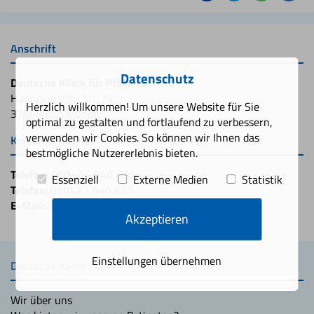
Anschrift
Datenschutz
Deutsche Klinik für Prävention KG
Hannoversche Str. 24
Herzlich willkommen! Um unsere Website für Sie
31848 Bad Münder
optimal zu gestalten und fortlaufend zu verbessern,
verwenden wir Cookies. So können wir Ihnen das
Kontakt
bestmögliche Nutzererlebnis bieten.
Telefon:
05042 - 940 690
Essenziell
Externe Medien
Statistik
Telefax:
05042 - 940 691
E-Mail:
info@deutscheklinik.de
Akzeptieren
Einstellungen übernehmen
Deutsche Klinik
Wir über uns